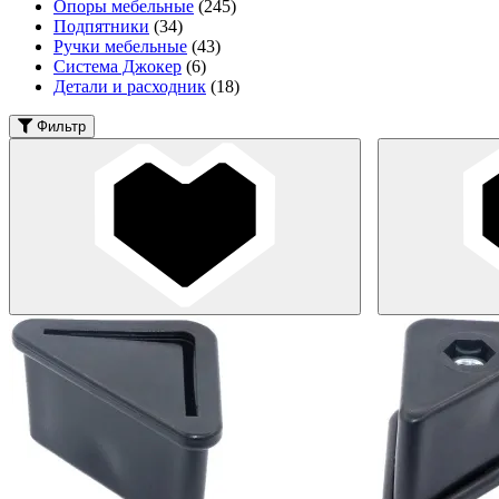
Опоры мебельные
(245)
Подпятники
(34)
Ручки мебельные
(43)
Система Джокер
(6)
Детали и расходник
(18)
Фильтр