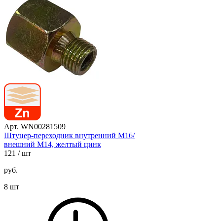
Арт. WN00281509
Штуцер-переходник внутренний М16/
внешний М14, желтый цинк
121
/ шт
руб.
8 шт