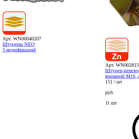
Арт. WN00040207
Штуцеры NEO
5 модификаций
Арт. WN002815
Штуцер-перехо
внешний М16, 
151
/ шт
руб.
11 шт