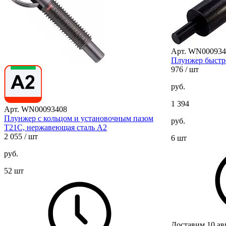
Арт. WN000934
Плунжер быстр
976
/ шт
руб.
1 394
Арт. WN00093408
Плунжер с кольцом и установочным пазом
руб.
T21C, нержавеющая сталь А2
2 055
/ шт
6 шт
руб.
52 шт
Доставим 10 ав