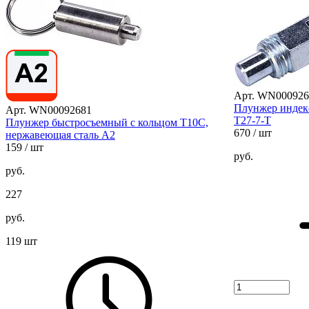
Арт. WN000926
Плунжер индек
Арт. WN00092681
T27-7-T
Плунжер быстросъемный с кольцом T10C,
670
/ шт
нержавеющая сталь А2
159
/ шт
руб.
руб.
227
руб.
119 шт