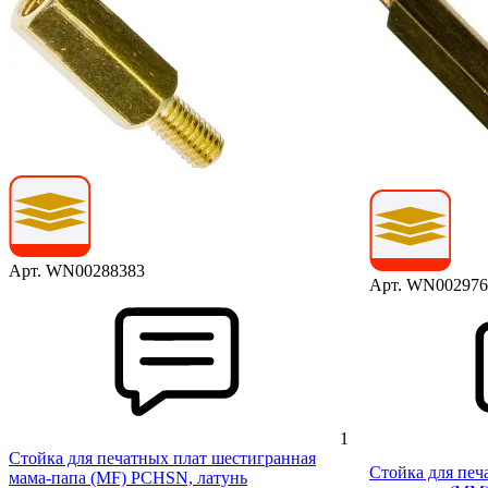
Арт. WN00288383
Арт. WN002976
1
Стойка для печатных плат шестигранная
Стойка для печ
мама-папа (MF) PCHSN, латунь