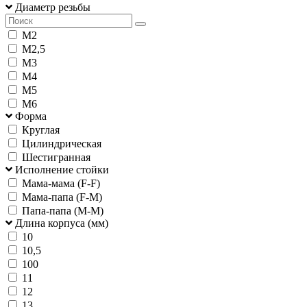
Диаметр резьбы
М2
М2,5
М3
М4
М5
М6
Форма
Круглая
Цилиндрическая
Шестигранная
Исполнение стойки
Мама-мама (F-F)
Мама-папа (F-M)
Папа-папа (M-M)
Длина корпуса (мм)
10
10,5
100
11
12
13