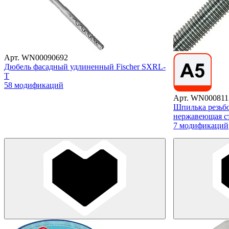
Арт. WN00090692
Дюбель фасадный удлиненный Fischer SXRL-
T
58 модификаций
Арт. WN000811
Шпилька резьбо
нержавеющая с
7 модификаций