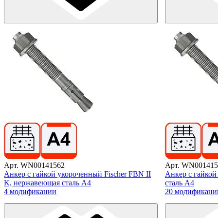
Арт. WN00141562
Арт. WN001415
Анкер с гайкой укороченный Fischer FBN II
Анкер с гайкой
K, нержавеющая сталь А4
сталь А4
4 модификации
20 модификаци