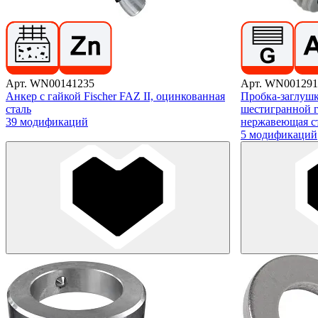
Арт. WN00141235
Арт. WN001291
Анкер с гайкой Fischer FAZ II, оцинкованная
Пробка-заглушк
сталь
шестигранной г
39 модификаций
нержавеющая с
5 модификаций