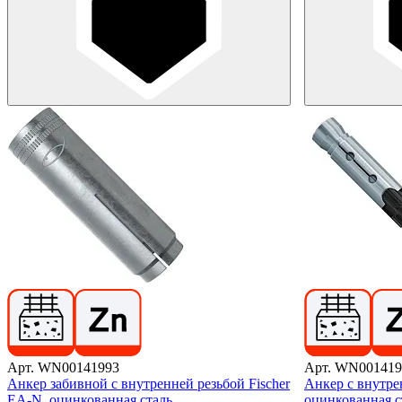
Арт. WN00141993
Арт. WN001419
Анкер забивной с внутренней резьбой Fischer
Анкер с внутрен
EA-N, оцинкованная сталь
оцинкованная с