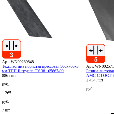
Арт. WN00289848
Техпластина пористая прессовая 500х700х3
Арт. WN002571
мм ТПП II группа ТУ 38 105867-90
Резина листова
886
/ шт
АМС-С ГОСТ 7
2 454
/ шт
руб.
руб.
1 265
руб.
7 шт