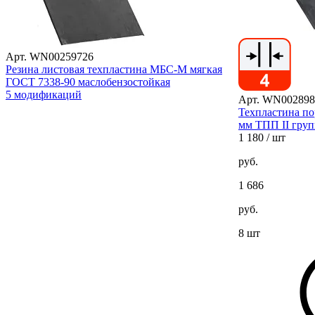
Арт. WN00259726
Резина листовая техпластина МБС-М мягкая
ГОСТ 7338-90 маслобензостойкая
5 модификаций
Арт. WN002898
Техпластина по
мм ТПП II груп
1 180
/ шт
руб.
1 686
руб.
8 шт